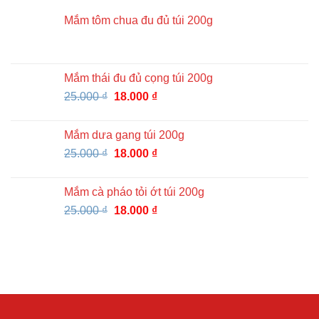
Mắm tôm chua đu đủ túi 200g
Mắm thái đu đủ cọng túi 200g
Giá
Giá
25.000
₫
18.000
₫
gốc
hiện
là:
tại
Mắm dưa gang túi 200g
25.000 ₫.
là:
Giá
Giá
25.000
₫
18.000
₫
18.000 ₫.
gốc
hiện
là:
tại
Mắm cà pháo tỏi ớt túi 200g
25.000 ₫.
là:
Giá
Giá
25.000
₫
18.000
₫
18.000 ₫.
gốc
hiện
là:
tại
25.000 ₫.
là:
18.000 ₫.