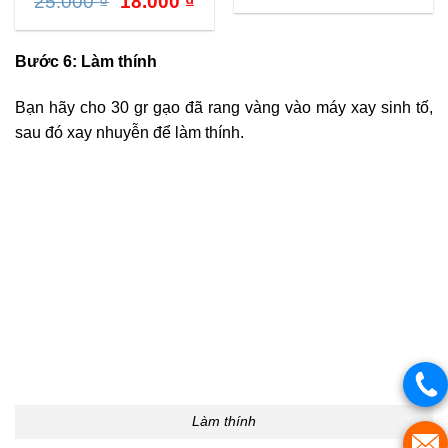
Giá
Giá
25.000
₫
18.000
₫
gốc
hiệ
gốc
hiện
là:
tại
là:
tại
25.000 ₫.
là:
25.000 ₫.
là:
18.
Bước 6: Làm thính
18.000 ₫.
Bạn hãy cho 30 gr gạo đã rang vàng vào máy xay sinh tố,
sau đó xay nhuyễn để làm thính.
Làm thính