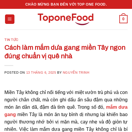
Skip
CHÀO MỪNG BẠN ĐẾN VỚI TOP ONE FOOD.
to
content
0
TIN TỨC
Cách làm mắm dưa gang miền Tây ngon
đúng chuẩn vị quê nhà
POSTED ON
13 THÁNG 6, 2025
BY
NGUYỄN TRINH
Miền Tây không chỉ nổi tiếng với miệt vườn trù phú và con
người chân chất, mà còn ghi dấu ấn sâu đậm qua những
món ăn dân dã, đậm đà tình quê. Trong số đó,
mắm dưa
gang
miền Tây là món ăn tuy bình dị nhưng lại khiến bao
người thương nhớ bởi vị mặn mà, cay nhẹ và độ giòn tự
nhiên. Việc làm mắm dưa gang miền Tây không chỉ là bí