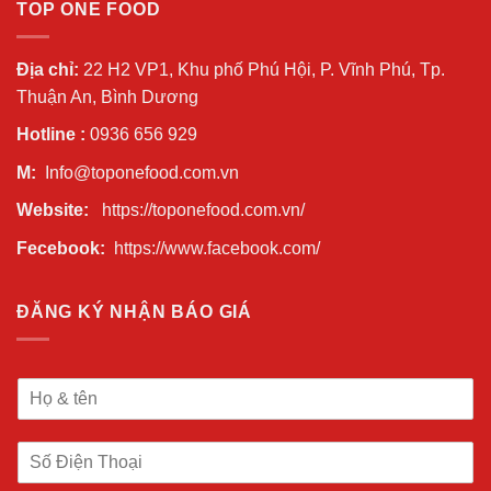
TOP ONE FOOD
Địa chỉ:
22 H2 VP1, Khu phố Phú Hội, P. Vĩnh Phú, Tp.
Thuận An, Bình Dương
Hotline :
0936 656 929
M:
Info@toponefood.com.vn
Website:
https://toponefood.com.vn/
Fecebook:
https://www.facebook.com/
ĐĂNG KÝ NHẬN BÁO GIÁ
H
ọ
V
S
à
ố
T