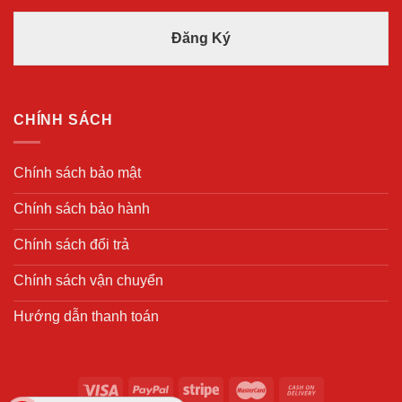
Đ
ê
i
n
Đăng Ký
ệ
*
n
T
h
o
CHÍNH SÁCH
ạ
i
*
Chính sách bảo mật
Chính sách bảo hành
Chính sách đổi trả
Chính sách vận chuyển
Hướng dẫn thanh toán