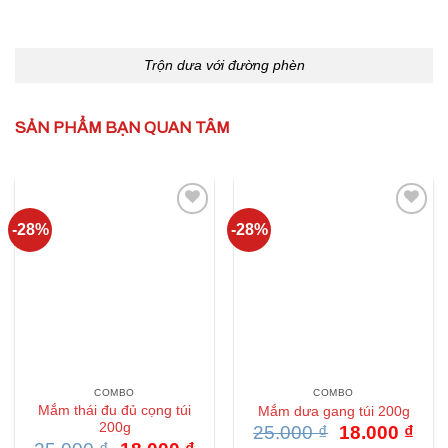
Trộn dưa với đường phèn
SẢN PHẨM BẠN QUAN TÂM
-28%
-28%
Add to
Add to
wishlist
wishlist
COMBO
COMBO
Mắm thái đu đủ cọng túi
Mắm dưa gang túi 200g
200g
Giá
Giá
25.000
₫
18.000
₫