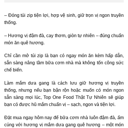
– Đóng túi zip tiện lợi, hợp vệ sinh, giữ trọn vị ngon truyền
thống.
– Hương vị đậm đà, cay thơm, giòn tự nhiên – đúng chuẩn
món ăn quê hương.
Chỉ cần mở túi zip là bạn có ngay món ăn kèm hấp dẫn,
sẵn sàng nâng tầm bữa cơm nhà mà không tốn công sức
chế biến.
Làm mắm dưa gang là cách lưu giữ hương vị truyền
thống, nhưng nếu bạn bận rộn hoặc muốn có món ngon
sẵn sàng mọi lúc, Top One Food Thật Tự Nhiên sẽ giúp
bạn có được hũ mắm chuẩn vị – sạch, ngon và tiện lợi.
Đặt mua ngay hôm nay để bữa cơm nhà luôn đậm đà, ấm
cúng với hương vị mắm dưa gang quê hương – một món