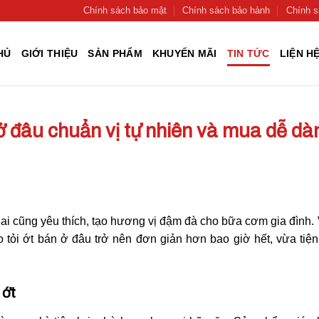
Chính sách bảo mật
Chính sách bảo hành
Chính s
HỦ
GIỚI THIỆU
SẢN PHẨM
KHUYẾN MÃI
TIN TỨC
LIỆN H
ở đâu chuẩn vị tự nhiên và mua dễ dà
ai cũng yêu thích, tạo hương vị đậm đà cho bữa cơm gia đình.
 tỏi ớt bán ở đâu trở nên đơn giản hơn bao giờ hết, vừa tiện
 ớt