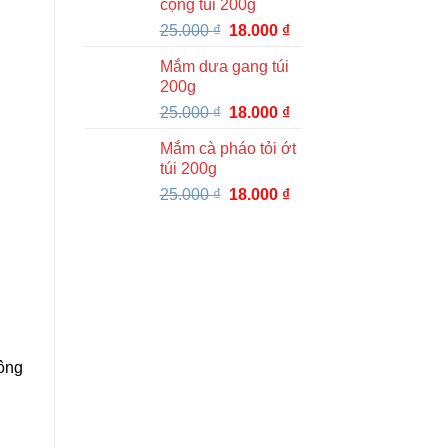
cọng túi 200g
Giá
Giá
25.000
₫
18.000
₫
gốc
hiện
Mắm dưa gang túi
là:
tại
200g
25.000 ₫.
là:
Giá
Giá
25.000
₫
18.000
₫
18.000 ₫.
gốc
hiện
Mắm cà pháo tỏi ớt
là:
tại
túi 200g
25.000 ₫.
là:
Giá
Giá
25.000
₫
18.000
₫
18.000 ₫.
gốc
hiện
là:
tại
25.000 ₫.
là:
18.000 ₫.
ông