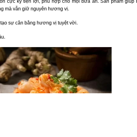
òn cực kỳ tiện lợi, phù hợp cho mọi bữa ăn. Sản phẩm giúp
ng mà vẫn giữ nguyên hương vị.
 tạo sự cân bằng hương vị tuyệt vời.
âu.