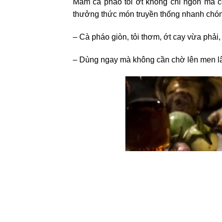
Mắm cà pháo tỏi ớt không chỉ ngon mà c
thưởng thức món truyền thống nhanh chó
– Cà pháo giòn, tỏi thơm, ớt cay vừa phải,
– Dùng ngay mà không cần chờ lên men l