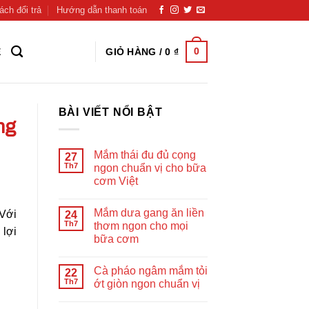
ách đổi trả
Hướng dẫn thanh toán
0
GIỎ HÀNG /
0
₫
Ệ
BÀI VIẾT NỔI BẬT
ng
Mắm thái đu đủ cọng
27
Th7
ngon chuẩn vị cho bữa
cơm Việt
Mắm dưa gang ăn liền
 Với
24
Th7
thơm ngon cho mọi
 lợi
bữa cơm
Cà pháo ngâm mắm tỏi
22
Th7
ớt giòn ngon chuẩn vị