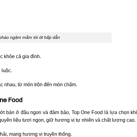
pháo ngâm mắm tỏi ớt hấp dẫn
c khỏe cả gia đình.
 luộc.
ác nhau, từ món trộn đến món chấm.
One Food
ớt bán ở đâu ngon và đảm bảo, Top One Food là lựa chọn kh
uyên liệu tươi ngon, giữ hương vị tự nhiên và chất lượng cao.
phải, mang hương vị truyền thống.