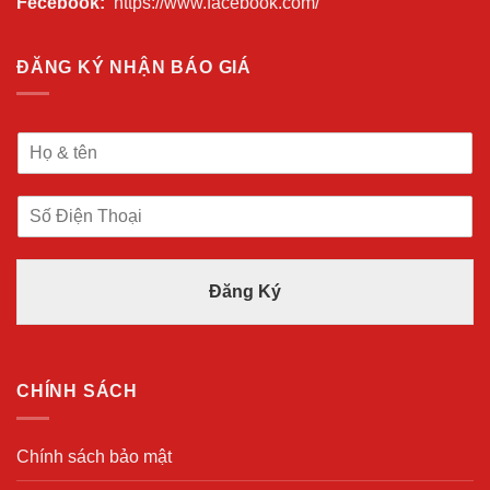
Fecebook:
https://www.facebook.com/
ĐĂNG KÝ NHẬN BÁO GIÁ
H
ọ
V
S
à
ố
T
Đ
ê
i
n
Đăng Ký
ệ
*
n
T
h
o
CHÍNH SÁCH
ạ
i
*
Chính sách bảo mật