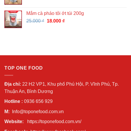
gốc
hiện
là:
tại
Mắm cà pháo tỏi ớt túi 200g
25.000 ₫.
là:
Giá
Giá
25.000
₫
18.000
₫
18.000 ₫.
gốc
hiện
là:
tại
25.000 ₫.
là:
18.000 ₫.
TOP ONE FOOD
Địa chỉ:
22 H2 VP1, Khu phố Phú Hội, P. Vĩnh Phú, Tp.
Thuận An, Bình Dương
Hotline :
0936 656 929
M:
Info@toponefood.com.vn
Website:
https://toponefood.com.vn/