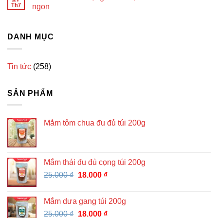
Th7
ngon
DANH MỤC
Tin tức
(258)
SẢN PHẨM
Mắm tôm chua đu đủ túi 200g
Mắm thái đu đủ cọng túi 200g
Giá
Giá
25.000
₫
18.000
₫
gốc
hiện
là:
tại
Mắm dưa gang túi 200g
25.000 ₫.
là:
Giá
Giá
25.000
₫
18.000
₫
18.000 ₫.