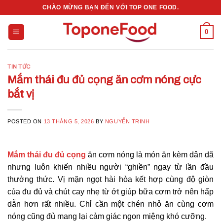
Skip
CHÀO MỪNG BẠN ĐẾN VỚI TOP ONE FOOD.
to
content
0
TIN TỨC
Mắm thái đu đủ cọng ăn cơm nóng cực
bắt vị
POSTED ON
13 THÁNG 5, 2026
BY
NGUYỄN TRINH
Mắm thái đu đủ cọng
ăn cơm nóng là món ăn kèm dân dã
nhưng luôn khiến nhiều người “ghiền” ngay từ lần đầu
thưởng thức. Vị mặn ngọt hài hòa kết hợp cùng độ giòn
của đu đủ và chút cay nhẹ từ ớt giúp bữa cơm trở nên hấp
dẫn hơn rất nhiều. Chỉ cần một chén nhỏ ăn cùng cơm
nóng cũng đủ mang lại cảm giác ngon miệng khó cưỡng.