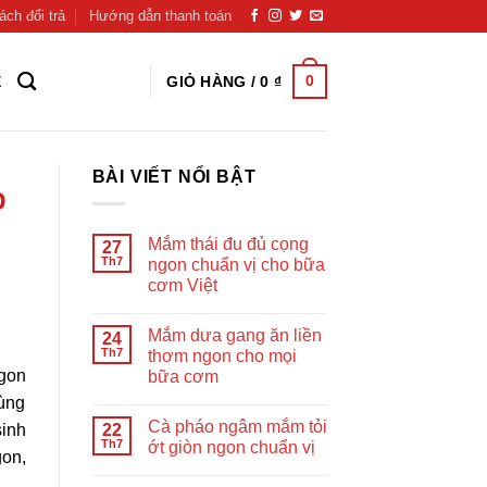
ách đổi trả
Hướng dẫn thanh toán
0
GIỎ HÀNG /
0
₫
Ệ
BÀI VIẾT NỔI BẬT
o
Mắm thái đu đủ cọng
27
Th7
ngon chuẩn vị cho bữa
cơm Việt
Mắm dưa gang ăn liền
24
Th7
thơm ngon cho mọi
ngon
bữa cơm
dùng
Cà pháo ngâm mắm tỏi
22
sinh
Th7
ớt giòn ngon chuẩn vị
gon,