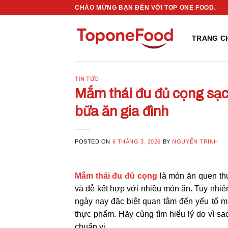
Skip
CHÀO MỪNG BẠN ĐẾN VỚI TOP ONE FOOD.
to
content
TRANG C
TIN TỨC
Mắm thái đu đủ cọng sạc
bữa ăn gia đình
POSTED ON
6 THÁNG 3, 2026
BY
NGUYỄN TRINH
Mắm thái đu đủ cọng
là món ăn quen th
và dễ kết hợp với nhiều món ăn. Tuy nhiê
ngày nay đặc biệt quan tâm đến yếu tố m
thực phẩm. Hãy cùng tìm hiểu lý do vì 
chuẩn vị.