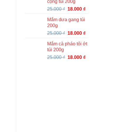
cọng túi 200g
Giá
Giá
25.000
₫
18.000
₫
gốc
hiện
Mắm dưa gang túi
là:
tại
200g
25.000 ₫.
là:
Giá
Giá
25.000
₫
18.000
₫
18.000 ₫.
gốc
hiện
Mắm cà pháo tỏi ớt
là:
tại
túi 200g
25.000 ₫.
là:
Giá
Giá
25.000
₫
18.000
₫
18.000 ₫.
gốc
hiện
là:
tại
25.000 ₫.
là:
18.000 ₫.