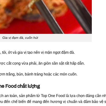
Gia vị đạm đà, cuốn hút
tỏi, ớt và gia vị tạo nên vị mặn ngọt đậm đà.
ợc cắt cọng vừa phải, ăn giòn sần sật rất hấp dẫn.
ơm trắng, bún, bánh tráng hoặc các món cuốn.
ne Food chất lượng
ch an toàn, sản phẩm từ Top One Food là lựa chọn đáng cân n
iệu đến chế biến để mang đến hương vị chuẩn và đảm bảo vệ 