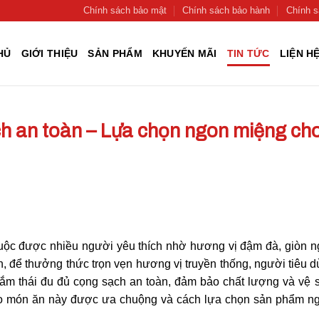
Chính sách bảo mật
Chính sách bảo hành
Chính s
HỦ
GIỚI THIỆU
SẢN PHẨM
KHUYẾN MÃI
TIN TỨC
LIỆN H
h an toàn – Lựa chọn ngon miệng ch
uộc được nhiều người yêu thích nhờ hương vị đậm đà, giòn 
n, để thưởng thức trọn vẹn hương vị truyền thống, người tiêu 
ắm thái đu đủ cọng sạch an toàn, đảm bảo chất lượng và vệ 
sao món ăn này được ưa chuộng và cách lựa chọn sản phẩm n