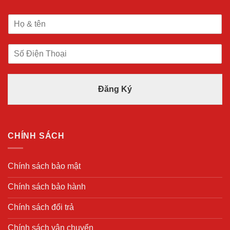
H
ọ
V
S
à
ố
T
Đ
ê
i
n
Đăng Ký
ệ
*
n
T
h
o
CHÍNH SÁCH
ạ
i
*
Chính sách bảo mật
Chính sách bảo hành
Chính sách đổi trả
Chính sách vận chuyển