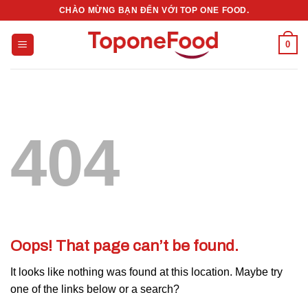
Skip
CHÀO MỪNG BẠN ĐẾN VỚI TOP ONE FOOD.
to
content
0
404
Oops! That page can’t be found.
It looks like nothing was found at this location. Maybe try
one of the links below or a search?